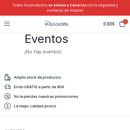
Todos los productos
se envían a Canarias
con la seguridad y
confianza de Amazon
0
0,00
€
Eventos
¡No hay eventos!
Amplio stock de productos
Envío GRATIS a partir de 80€
No te pierdas nuestras promociones
La mejor calidad-precio