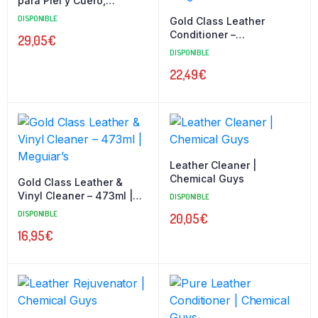
para Piel y Cuero,
Incolora
DISPONIBLE
Gold Class Leather
Conditioner –
29,05
€
Acondicionador de Cuero
DISPONIBLE
473 ml | Meguiar’s
22,49
€
Leather Cleaner |
Chemical Guys
Gold Class Leather &
Vinyl Cleaner – 473ml |
DISPONIBLE
Meguiar’s
DISPONIBLE
20,05
€
16,95
€