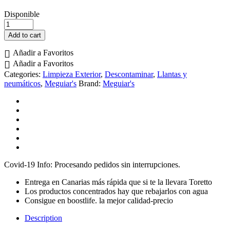
Disponible
Hot
Shine
Add to cart
Tyre
Dressing
Añadir a Favoritos
-
Añadir a Favoritos
710ml
Categories:
Limpieza Exterior
,
Descontaminar
,
Llantas y
|
neumáticos
,
Meguiar's
Brand:
Meguiar's
Meguiar's
quantity
Covid-19 Info: Procesando pedidos sin interrupciones.
Entrega en Canarias más rápida que si te la llevara Toretto
Los productos concentrados hay que rebajarlos con agua
Consigue en boostlife. la mejor calidad-precio
Description