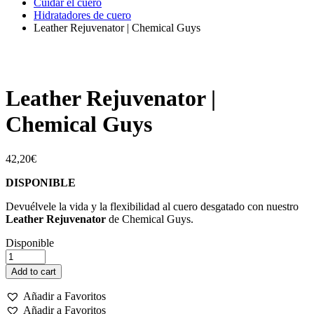
Cuidar el cuero
Hidratadores de cuero
Leather Rejuvenator | Chemical Guys
Leather Rejuvenator |
Chemical Guys
42,20
€
DISPONIBLE
Devuélvele la vida y la flexibilidad al cuero desgatado con nuestro
Leather Rejuvenator
de Chemical Guys.
Disponible
Leather
Rejuvenator
Add to cart
|
Chemical
Añadir a Favoritos
Guys
Añadir a Favoritos