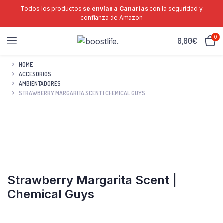
Todos los productos
se envían a Canarias
con la seguridad y
confianza de Amazon
0
0,00
€
HOME
ACCESORIOS
AMBIENTADORES
STRAWBERRY MARGARITA SCENT | CHEMICAL GUYS
Strawberry Margarita Scent |
Chemical Guys