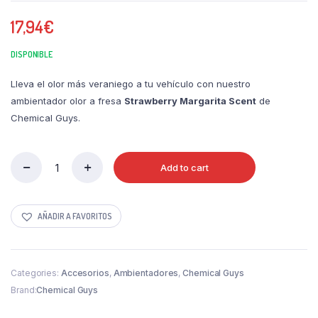
17,94
€
DISPONIBLE
Lleva el olor más veraniego a tu vehículo con nuestro
ambientador olor a fresa
Strawberry Margarita Scent
de
Chemical Guys.
Add to cart
Strawberry
Margarita
Scent
|
AÑADIR A FAVORITOS
Chemical
Guys
quantity
Categories:
Accesorios
,
Ambientadores
,
Chemical Guys
Brand:
Chemical Guys