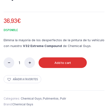
36,93
€
DISPONIBLE
Elimina la mayoría de los desperfectos de la pintura de tu vehículo
con nuestro
V32 Extreme Compound
de Chemical Guys.
Add to cart
V32
Extreme
Compound
|
AÑADIR A FAVORITOS
Chemical
Guys
quantity
Categories:
Chemical Guys
,
Pulimentos
,
Pulir
Brand:
Chemical Guys