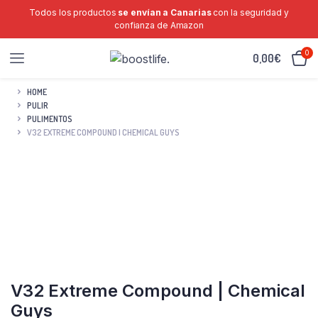
Todos los productos
se envían a Canarias
con la seguridad y
confianza de Amazon
0
0,00
€
HOME
PULIR
PULIMENTOS
V32 EXTREME COMPOUND | CHEMICAL GUYS
V32 Extreme Compound | Chemical
Guys