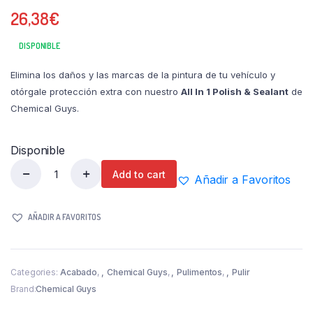
26,38
€
DISPONIBLE
Elimina los daños y las marcas de la pintura de tu vehículo y
otórgale protección extra con nuestro
All In 1 Polish & Sealant
de
Chemical Guys.
Disponible
Add to cart
Añadir a Favoritos
All
In
1
AÑADIR A FAVORITOS
Polish
&
Sealant
Categories:
Acabado
,
Chemical Guys
,
Pulimentos
,
Pulir
|
Brand:
Chemical Guys
Chemical