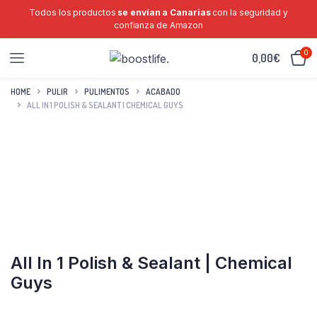
Todos los productos
se envían a Canarias
con la seguridad y
confianza de Amazon
0
0,00
€
HOME
PULIR
PULIMENTOS
ACABADO
ALL IN 1 POLISH & SEALANT | CHEMICAL GUYS
All In 1 Polish & Sealant | Chemical
Guys